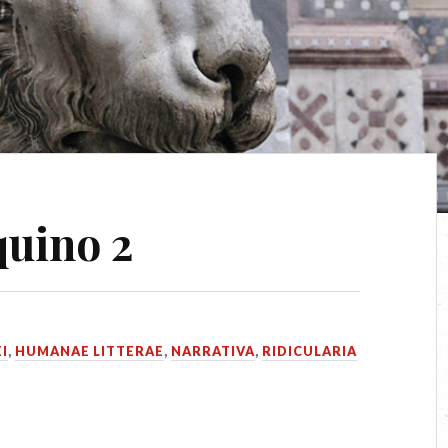
quino 2
I
,
HUMANAE LITTERAE
,
NARRATIVA
,
RIDICULARIA