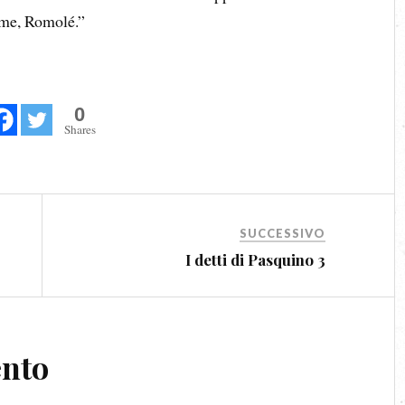
ome, Romolé.”
0
Shares
SUCCESSIVO
I detti di Pasquino 3
ento