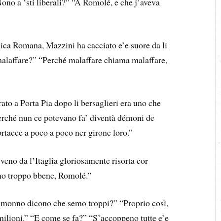
ono a ‘sti liberali?” “A Romolé, e che j’aveva
ica Romana, Mazzini ha cacciato e’e suore da li
malaffare?” “Perché malaffare chiama malaffare,
ato a Porta Pia dopo li bersaglieri era uno che
Perché nun ce potevano fa’ diventà démoni de
tacce a poco a poco ner girone loro.”
veno da l’Itaglia gloriosamente risorta cor
no troppo bbene, Romolé.”
er monno dicono che semo troppi?” “Proprio così,
ilioni.” “E come se fa?” “S’accoppeno tutte e’e