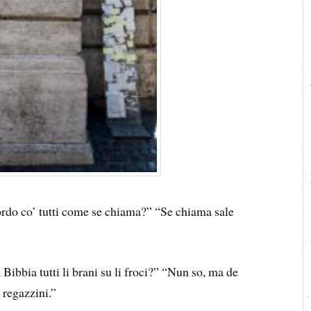
ordo co’ tutti come se chiama?” “Se chiama sale
Bibbia tutti li brani su li froci?” “Nun so, ma de
i regazzini.”