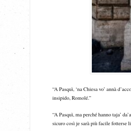
“A Pasquì, ‘na Chiesa vo’ annà d’acc
insipido, Romolé.”
“A Pasquì, ma perché hanno taja’ da’a 
sicuro così je sarà più facile fotterse l