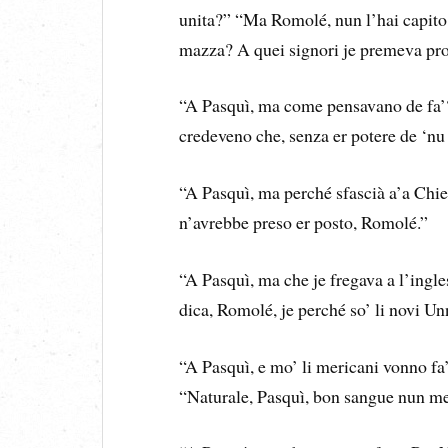
unita?” “Ma Romolé, nun l’hai capito 
mazza? A quei signori je premeva prop
“A Pasquì, ma come pensavano de fa’?”
credeveno che, senza er potere de ‘nu 
“A Pasquì, ma perché sfascià a’a Chie
n’avrebbe preso er posto, Romolé.”
“A Pasquì, ma che je fregava a l’ingl
dica, Romolé, je perché so’ li novi Un
“A Pasquì, e mo’ li mericani vonno fa
“Naturale, Pasquì, bon sangue nun me