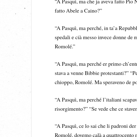
“A Pasquì, ma che ja aveva fatto Pio N
fatto Abele a Caino?”
“A Pasquì, ma perché, in ta’a Repubbl
spedali e cià messo invece donne de 
Romolé.”
“A Pasquì, ma perché er primo ch’entr
stava a venne Bibbie protestanti?” “
chioppo, Romolé. Ma speraveno de por
“A Pasquì, ma perché l’italiani scapav
risorgimento?” “Se vede che ce stave
“A Pasquì, ce lo sai che li padroni d
Romolé, dovemo calà a quattrocento m