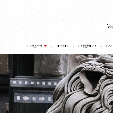
Nec
I Trigotti
Itinera
Saggistica
Poe