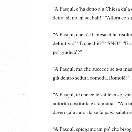
“A Pasquì, c’ha detto a’a Chiesa da’a
detto: sì, no, ni so, bah!” “Allora ce 
“A Pasquì, che a’a Chiesa ci ha risolt
definitiva.” “E che d’è?” “SNO.” “E c
pe’ giudica’?”
“A Pasquì, ma che succede se a-a mas
già dentro seduta comoda, Romolé.”
“A Pasquì, te che ce le sai le cose, sp
autorità costituita e a’a mafia.” “A’a 
davero, a’a autorità se fa pagà salato
“A Pasquì, spiegame un po’ che bisogn