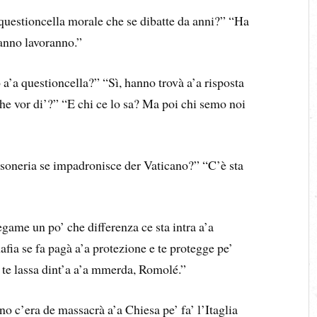
 questioncella morale che se dibatte da anni?” “Ha
stanno lavoranno.”
o a’a questioncella?” “Sì, hanno trovà a’a risposta
he vor di’?” “E chi ce lo sa? Ma poi chi semo noi
soneria se impadronisce der Vaticano?” “C’è sta
iegame un po’ che differenza ce sta intra a’a
mafia se fa pagà a’a protezione e te protegge pe’
 e te lassa dint’a a’a mmerda, Romolé.”
o c’era de massacrà a’a Chiesa pe’ fa’ l’Itaglia