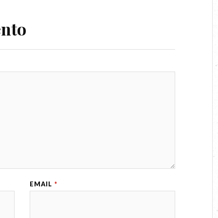
ento
EMAIL
*