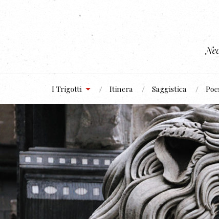
Nec
I Trigotti
Itinera
Saggistica
Poe