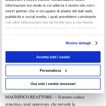
informazioni sul modo in cui utilizza il nostro sito con i
ORKETTO FALCE E KULETTO — (
stando sempre
nostri partner che si occupano di analisi dei dati web,
dietro al maestro in atteggiamento come sopra
)
pubblicità e social media, i quali potrebbero combinarle
Verissimo, verissimo, Magnifico Reattore, anch’io ho un
con altre informazioni che ha fornito loro o che hanno
porro nel medesimo posto. Ahi, ahi, che male. Tutta
raccolto dal suo utilizzo dei loro servizi. Acconsenta ai
nostri cookie se continua ad utilizzare il nostro sito web.
colpa di quel malefico individuo pieno di mania di
persecuzione, che osa perfino invitarci alla
Mostra dettagli
presentazione dei suoi libri, che saranno chissà che
schifezza trigotta.
Accetta tutti i cookie
BLATERONTE — Sospetto che dietro costui ci sia la
Personalizza
moglie, che dev’essere ancor più velenosa di lui, ed è
tutto dire.
Usa solo i cookie necessari
MAGNIFICO REATTORE — Il nostro codice
e(me)tico, testé approvato, che prevede la