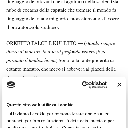
linguaggio dei giovani che si aggirano nella sapientizia
nube di cocaina della capitale che tremare il mondo fa,
linguaggio del quale mi glorio, modestamente, d’essere
il più autorevole studioso.
ORKETTO FALCE E KULETTO — (
stando sempre
dietro al maestro in atto di profonda venerazione
,
parando il fondoschiena
) Sono io la fonte preferita di
cotanto maestro, che meco si abbevera ai piaceri della
lingua giovanile.
BLATERONTE — E tutto per colpa di quell’indegno
Indelicato e del suo testo ch’io aborro e mi tormenta più
Questo sito web utilizza i cookie
di un porro, come il qui presente mio dilettissimo allievo
Utilizziamo i cookie per personalizzare contenuti ed
può testimoniare.
annunci, per fornire funzionalità dei social media e per
analizzare il nostro traffico. Condividiamo inoltre