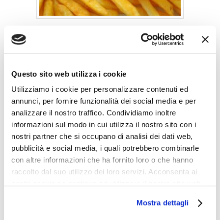
“Mamma, mamma, perché non mi fa più le patatine
fritte che mi piacciono tanto?”
Questo sito web utilizza i cookie
“Perché il deposito dove poi devo conferire l’olio
Utilizziamo i cookie per personalizzare contenuti ed
combusto è a tre chilometri da casa.”
annunci, per fornire funzionalità dei social media e per
analizzare il nostro traffico. Condividiamo inoltre
informazioni sul modo in cui utilizza il nostro sito con i
ORAZIA
nostri partner che si occupano di analisi dei dati web,
pubblicità e social media, i quali potrebbero combinarle
con altre informazioni che ha fornito loro o che hanno
raccolto dal suo utilizzo dei loro servizi. Acconsenta ai
0
nostri cookie se continua ad utilizzare il nostro sito web.
Shares
Mostra dettagli
IDIOZIA AMBIENTALISTA
SADISMO AMBIENTALISTA