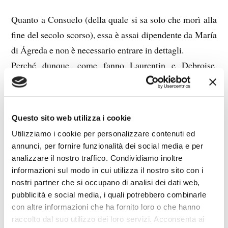
Quanto a Consuelo (della quale si sa solo che morì alla
fine del secolo scorso), essa è assai dipendente da María
di Ágreda e non è necessario entrare in dettagli.
Perché dunque, come fanno Laurentin e Debroise,
conferire alle opere delle altre veggenti, rovinate dal
misero intervento umano, tale dignità da ritenerle
confrontabili con quelle della Valtorta, al punto che la
Questo sito web utilizza i cookie
non concordanza rende anche lei suscettibile del
Utilizziamo i cookie per personalizzare contenuti ed
giudizio negativo di essere “opera della Terra e non del
annunci, per fornire funzionalità dei social media e per
Cielo”? Perché mai la rivelazione divina alla Valtorta,
analizzare il nostro traffico. Condividiamo inoltre
confermata da una miriade di riscontri concreti, come
informazioni sul modo in cui utilizza il nostro sito con i
nostri partner che si occupano di analisi dei dati web,
testimoniano i fondamentali studi del Lavère, e
pubblicità e social media, i quali potrebbero combinarle
trasmessa pura ed incorrotta, dovrebbe essere “simile”
con altre informazioni che ha fornito loro o che hanno
alle altre, manomesse e alterate? Perché dovrebbe essere
raccolto dal suo utilizzo dei loro servizi. Acconsenta ai