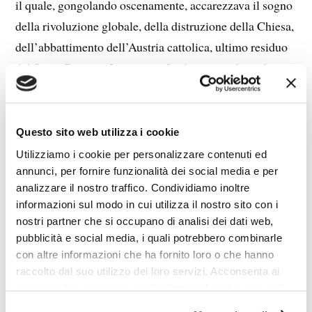
il quale, gongolando oscenamente, accarezzava il sogno
della rivoluzione globale, della distruzione della Chiesa,
dell’abbattimento dell’Austria cattolica, ultimo residuo
del Sacro Romano Impero profondamente odiato dai
tizzoni d’inferno.
Indimenticabili, nei loro contrastanti aspetti, i
Questo sito web utilizza i cookie
personaggi come l’energico Don Alicante, pronto a fare
Utilizziamo i cookie per personalizzare contenuti ed
a pugni perché un massone moribondo possa ricevere
annunci, per fornire funzionalità dei social media e per
analizzare il nostro traffico. Condividiamo inoltre
gli ultimi conforti religiosi, e il titubante Don Nicola,
informazioni sul modo in cui utilizza il nostro sito con i
che via via cresce di statura, riuscendo a diventare a sua
nostri partner che si occupano di analisi dei dati web,
volta un vero combattente contro il male.
pubblicità e social media, i quali potrebbero combinarle
con altre informazioni che ha fornito loro o che hanno
A queste due magistrali contrapposizioni di personaggi
raccolto dal suo utilizzo dei loro servizi. Acconsenta ai
nostri cookie se continua ad utilizzare il nostro sito web.
se ne aggiunge una terza, quella del commissario