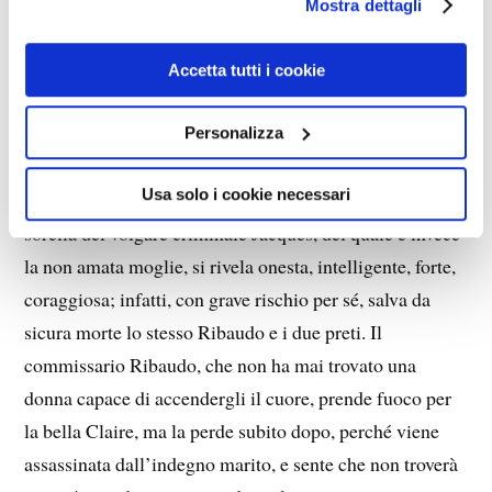
Ribaudo e della misteriosa giovane francese Claire de
Mostra dettagli
Givaudan-Lapine. Ribaudo è un ruvido poliziotto con
un vivo senso del dovere, massone ma solo a uno dei
Accetta tutti i cookie
gradini più bassi e quindi non a giorno del vero orrendo
volto della massoneria, che appare soltanto a chi ha
Personalizza
percorso l’intero cammino “iniziatico”. Claire,
Usa solo i cookie necessari
inizialmente presentata col falso nome di Louise e come
sorella del volgare criminale Jacques, del quale è invece
la non amata moglie, si rivela onesta, intelligente, forte,
coraggiosa; infatti, con grave rischio per sé, salva da
sicura morte lo stesso Ribaudo e i due preti. Il
commissario Ribaudo, che non ha mai trovato una
donna capace di accendergli il cuore, prende fuoco per
la bella Claire, ma la perde subito dopo, perché viene
assassinata dall’indegno marito, e sente che non troverà