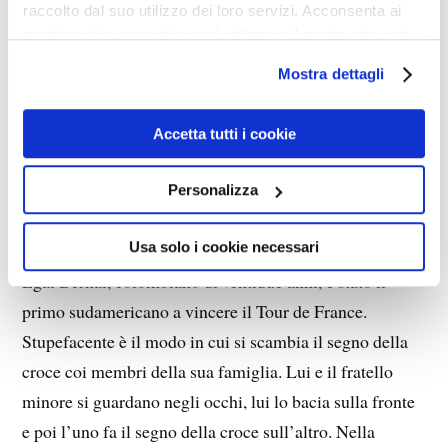
una ragazza e il padre di lei l’ha fatta abortire sebbene
raccolto dal suo utilizzo dei loro servizi. Acconsenta ai
nostri cookie se continua ad utilizzare il nostro sito web.
lui si fosse dichiarato pronto ad assumersi le sue
responsabilità e a mantenere il bambino. Si considerava
Mostra dettagli
ateo ma entrò ugualmente in gruppi a favore della vita.
Ritiene che la diffusione della pornografia e la
Accetta tutti i cookie
cosiddetta rivoluzione sessuale abbiano contribuito a
Personalizza
formare uomini incapaci di tutelare la vita nascente, ben
diversi dai veri uomini.
Usa solo i cookie necessari
Egal Bernal, colombiano di ventidue anni, è stato il
primo sudamericano a vincere il Tour de France.
Stupefacente è il modo in cui si scambia il segno della
croce coi membri della sua famiglia. Lui e il fratello
minore si guardano negli occhi, lui lo bacia sulla fronte
e poi l’uno fa il segno della croce sull’altro. Nella