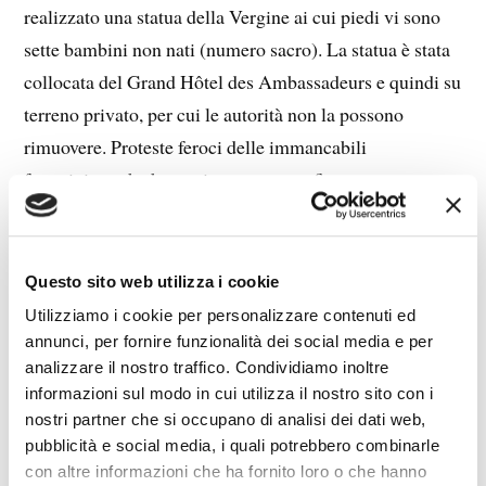
realizzato una statua della Vergine ai cui piedi vi sono
sette bambini non nati (numero sacro). La statua è stata
collocata del Grand Hôtel des Ambassadeurs e quindi su
terreno privato, per cui le autorità non la possono
rimuovere. Proteste feroci delle immancabili
femministe, che hanno inscenato una finta
inaugurazione della statua ribattezzata “Nostra Signora
della libertà di scelta”, cioè dell’aborto, alla presenza di
una femmina in topless dipinta di viola. Disgustosa
Questo sito web utilizza i cookie
sceneggiata che si commenta da sola.
Utilizziamo i cookie per personalizzare contenuti ed
annunci, per fornire funzionalità dei social media e per
Jason Jones è un produttore cinematografico molto
analizzare il nostro traffico. Condividiamo inoltre
informazioni sul modo in cui utilizza il nostro sito con i
amato dai gruppi pro-life. Negli anni a cavallo fra gli
nostri partner che si occupano di analisi dei dati web,
Ottanta e i Novanta del secolo scorso ha avuto
pubblicità e social media, i quali potrebbero combinarle
un’esperienza che lo ha segnato: aveva messo incinta
con altre informazioni che ha fornito loro o che hanno