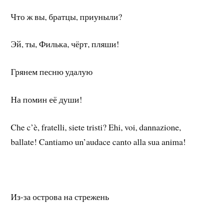
Что ж вы, братцы, приуныли?
Эй, ты, Филька, чёрт, пляши!
Грянем песню удалую
На помин её души!
Che c’è, fratelli, siete tristi? Ehi, voi, dannazione,
ballate! Cantiamo un’audace canto alla sua anima!
Из-за острова на стрежень