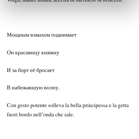
Мощным взмахом поднимает
Он красавицу княжну
И за борт её бросает
В набежавшую волну.
Con gesto potente solleva la bella principessa e la getta
fuori bordo nell’onda che sale.