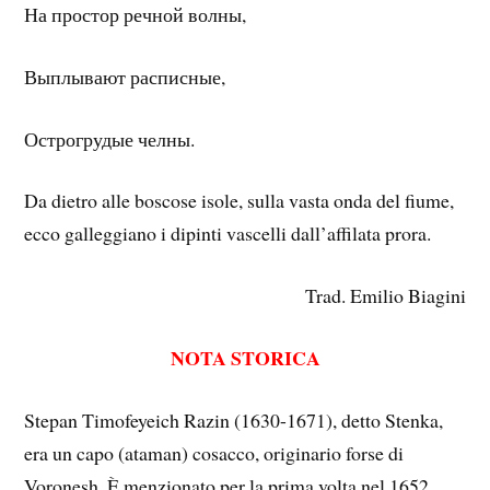
На простор речной волны,
Выплывают расписные,
Острогрудые челны.
Da dietro alle boscose isole, sulla vasta onda del fiume,
ecco galleggiano i dipinti vascelli dall’affilata prora.
Trad. Emilio Biagini
NOTA STORICA
Stepan Timofeyeich Razin (1630-1671), detto Stenka,
era un capo (ataman) cosacco, originario forse di
Voronesh. È menzionato per la prima volta nel 1652