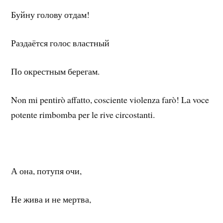
Буйну голову отдам!
Раздаётся голос властный
По окрестным берегам.
Non mi pentirò affatto, cosciente violenza farò! La voce
potente rimbomba per le rive circostanti.
А она, потупя очи,
Не жива и не мертва,