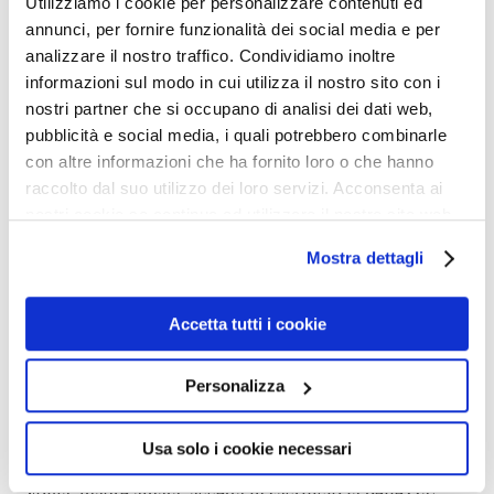
Utilizziamo i cookie per personalizzare contenuti ed
annunci, per fornire funzionalità dei social media e per
Volga, Volga, cara madre, Volga, fiume russo, mai hai
analizzare il nostro traffico. Condividiamo inoltre
veduto un simile regalo dai cosacchi del Don!
informazioni sul modo in cui utilizza il nostro sito con i
nostri partner che si occupano di analisi dei dati web,
pubblicità e social media, i quali potrebbero combinarle
con altre informazioni che ha fornito loro o che hanno
raccolto dal suo utilizzo dei loro servizi. Acconsenta ai
Чтобы не было раздора
nostri cookie se continua ad utilizzare il nostro sito web.
Mostra dettagli
Между вольными людьми,
Accetta tutti i cookie
Волга, Волга, мать родная,
Personalizza
На, красавицу возьми!
Usa solo i cookie necessari
Perché non vi sia discordia tra gente guerriera, Volga,
Volga, madre amata, accetta in sacrificio la bellezza!