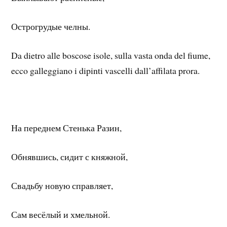
Острогрудые челны.
Da dietro alle boscose isole, sulla vasta onda del fiume,
ecco galleggiano i dipinti vascelli dall’affilata prora.
На переднем Стенька Разин,
Обнявшись, сидит с княжной,
Свадьбу новую справляет,
Сам весёлый и хмельной.