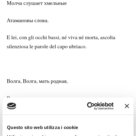
Молча слушает хмельные
Атамановы слова.
E lei, con gli occhi bassi, né viva né morta, ascolta
silenziosa le parole del capo ubriaco.
Волга, Волга, мать родная,
Волга, русская река,
Не видала ты подарка
Questo sito web utilizza i cookie
От донского казака!