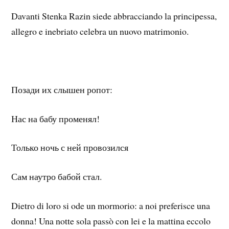
Davanti Stenka Razin siede abbracciando la principessa,
allegro e inebriato celebra un nuovo matrimonio.
Позади их слышен ропот:
Нас на бабу променял!
Только ночь с ней провозился
Сам наутро бабой стал.
Dietro di loro si ode un mormorio: a noi preferisce una
donna! Una notte sola passò con lei e la mattina eccolo