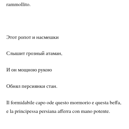
rammollito.
Этот ропот и насмешки
Слышит грозный атаман,
И он мощною рукою
Обнял персиянки стан.
Il formidabile capo ode questo mormorio e questa beffa,
e la principessa persiana afferra con mano potente.