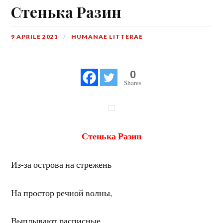
Стенька Разин
9 APRILE 2021
HUMANAE LITTERAE
0
Shares
Стенька Разин
Из-за острова на стрежень
На простор речной волны,
Выплывают расписные,