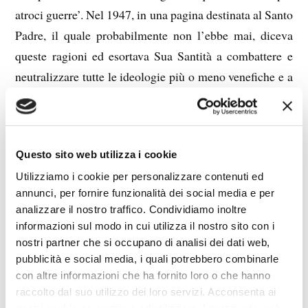
atroci guerre’. Nel 1947, in una pagina destinata al Santo
Padre, il quale probabilmente non l’ebbe mai, diceva
queste ragioni ed esortava Sua Santità a combattere e
neutralizzare tutte le ideologie più o meno venefiche e a
contrastare l’avanzata sulla Terra del Dragone Rosso
opponendogli il Vangelo, reso completo e gradevole
anche a quelle anime che non avrebbero, in alcun altro
Questo sito web utilizza i cookie
modo, mai letto la Parola che è Vita.” (p. 90, corsivi nel
Utilizziamo i cookie per personalizzare contenuti ed
testo). Fu l’ignavia e l’ostilità degli uomini di Chiesa a
annunci, per fornire funzionalità dei social media e per
vanificare questo divino progetto.
analizzare il nostro traffico. Condividiamo inoltre
Il 24 luglio 1950, Maria rivelò: “Il 14 giugno,
informazioni sul modo in cui utilizza il nostro sito con i
avvisandomi che avrebbe sospeso le spiegazioni delle
nostri partner che si occupano di analisi dei dati web,
pubblicità e social media, i quali potrebbero combinarle
Epistole Paoline [Cristo] mi disse che faceva così
con altre informazioni che ha fornito loro o che hanno
perché ‘si agiva male verso l’Opera ed era inutile
raccolto dal suo utilizzo dei loro servizi. Acconsenta ai
proseguire e dare altre cose perché venissero