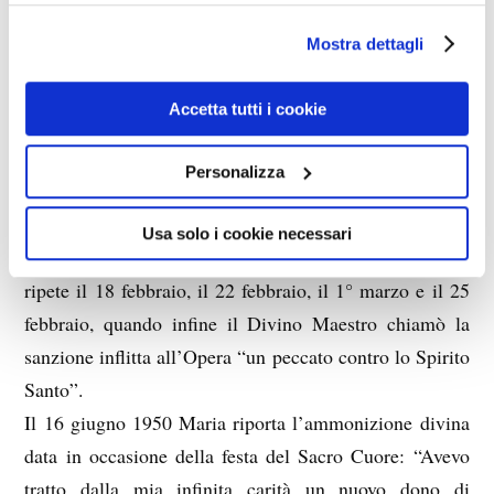
nostri cookie se continua ad utilizzare il nostro sito web.
disprezzate.’ Il 21 novembre 1948, quando ancora
Mostra dettagli
ignoravo che il Santo Uffizio aveva avocato a sé la cosa,
strappandola dalle mani e al giudizio di S.E. il Vescovo
Accetta tutti i cookie
di Sora e del Suo Revisore Monsignor Lattanzi, [ancora
Cristo] disse che ‘avrebbe strappato a sua volta le cose a
Personalizza
cui più tenevano, a coloro che non lo servivano e che
sarebbe venuto un giorno in cui io e tutti avremmo
Usa solo i cookie necessari
conosciuto le azioni di molti’.” (p. 91). Questo avviso si
ripete il 18 febbraio, il 22 febbraio, il 1° marzo e il 25
febbraio, quando infine il Divino Maestro chiamò la
sanzione inflitta all’Opera “un peccato contro lo Spirito
Santo”.
Il 16 giugno 1950 Maria riporta l’ammonizione divina
data in occasione della festa del Sacro Cuore: “Avevo
tratto dalla mia infinita carità un nuovo dono di