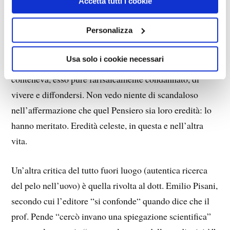
(così li chiama il Divino Maestro), che i Pisani hanno
Accetta tutti i cookie
generosamente e coraggiosamente risollevato dalla
Personalizza
polvere e dalla più che probabile distruzione in preda
alla muffa e ai topi. Essi hanno permesso all’Opera, già
Usa solo i cookie necessari
condannata, e quindi al Pensiero Divino che questa
conteneva, esso pure farisaicamente condannato, di
vivere e diffondersi. Non vedo niente di scandaloso
nell’affermazione che quel Pensiero sia loro eredità: lo
hanno meritato. Eredità celeste, in questa e nell’altra
vita.
Un’altra critica del tutto fuori luogo (autentica ricerca
del pelo nell’uovo) è quella rivolta al dott. Emilio Pisani,
secondo cui l’editore “si confonde“ quando dice che il
prof. Pende “cercò invano una spiegazione scientifica”