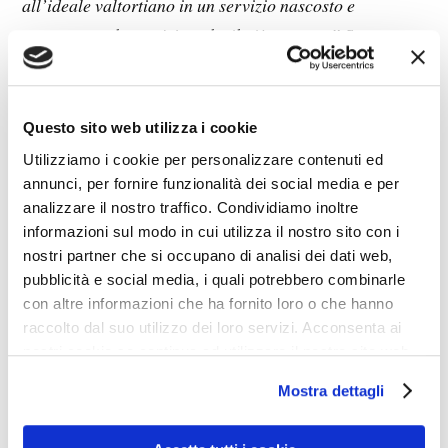
all’ideale valtortiano in un servizio nascosto e
penetrante, che però è anche il più oneroso.
” Se ci sono
lacrime da versare, sono quelle che dovrebbe versare
don Zucchini per il suo modo di estrapolare e deformare
l’altrui pensiero.
Questo sito web utilizza i cookie
Utilizziamo i cookie per personalizzare contenuti ed
Del resto, un editore il quale salva (perché di vero
annunci, per fornire funzionalità dei social media e per
analizzare il nostro traffico. Condividiamo inoltre
salvataggio si è trattato) e raccoglie amorosamente
informazioni sul modo in cui utilizza il nostro sito con i
un’Opera che il clero aveva disprezzato e insultato senza
nostri partner che si occupano di analisi dei dati web,
neppure preoccuparsi di conoscerla, perseguitando
pubblicità e social media, i quali potrebbero combinarle
indegnamente la veggente fino a negarle il Corpo di
con altre informazioni che ha fornito loro o che hanno
raccolto dal suo utilizzo dei loro servizi. Acconsenta ai
Cristo, un editore che la pubblica con molto lavoro e
nostri cookie se continua ad utilizzare il nostro sito web.
fatica, e ne permette la diffusione, non ne può che essere
erede spiritualmente, oltre che legalmente. Era
Mostra dettagli
un’orfana abbandonata e calpestata dai nuovi farisei