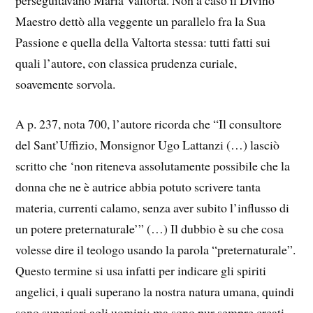
perseguitavano Maria Valtorta. Non a caso il Divino
Maestro dettò alla veggente un parallelo fra la Sua
Passione e quella della Valtorta stessa: tutti fatti sui
quali l’autore, con classica prudenza curiale,
soavemente sorvola.
A p. 237, nota 700, l’autore ricorda che “Il consultore
del Sant’Uffizio, Monsignor Ugo Lattanzi (…) lasciò
scritto che ‘non riteneva assolutamente possibile che la
donna che ne è autrice abbia potuto scrivere tanta
materia, currenti calamo, senza aver subito l’influsso di
un potere preternaturale’” (…) Il dubbio è su che cosa
volesse dire il teologo usando la parola “preternaturale”.
Questo termine si usa infatti per indicare gli spiriti
angelici, i quali superano la nostra natura umana, quindi
sono superiori agli uomini; ma sono pur sempre creati,