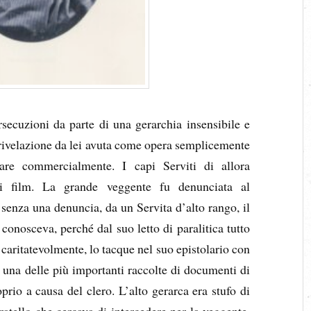
rsecuzioni da parte di una gerarchia insensibile e
 rivelazione da lei avuta come opera semplicemente
are commercialmente. I capi Serviti di allora
ei film. La grande veggente fu denunciata al
senza una denuncia, da un Servita d’alto rango, il
conosceva, perché dal suo letto di paralitica tutto
caritatevolmente, lo tacque nel suo epistolario con
una delle più importanti raccolte di documenti di
prio a causa del clero. L’alto gerarca era stufo di
atello che cercava di intercedere per la veggente,