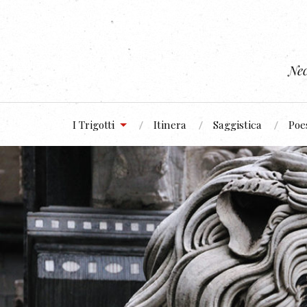
Nec
I Trigotti
Itinera
Saggistica
Poe