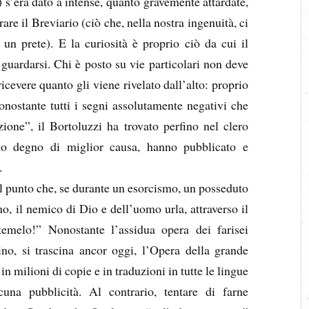
e) s’era dato a intense, quanto gravemente attardate,
rare il Breviario (ciò che, nella nostra ingenuità, ci
un prete). E la curiosità è proprio ciò da cui il
guardarsi. Chi è posto su vie particolari non deve
cevere quanto gli viene rivelato dall’alto: proprio
nostante tutti i segni assolutamente negativi che
zione”, il Bortoluzzi ha trovato perfino nel clero
elo degno di miglior causa, hanno pubblicato e
.
al punto che, se durante un esorcismo, un posseduto
o, il nemico di Dio e dell’uomo urla, attraverso il
temelo!” Nonostante l’assidua opera dei farisei
lino, si trascina ancor oggi, l’Opera della grande
in milioni di copie e in traduzioni in tutte le lingue
cuna pubblicità. Al contrario, tentare di farne