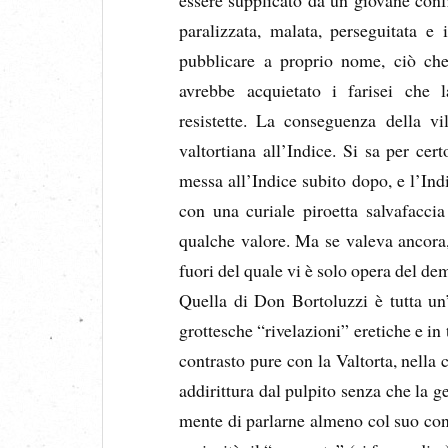
paralizzata, malata, perseguitata e i
pubblicare a proprio nome, ciò che
avrebbe acquietato i farisei che l
resistette. La conseguenza della v
valtortiana all’Indice. Si sa per cert
messa all’Indice subito dopo, e l’In
con una curiale piroetta salvafacc
qualche valore. Ma se valeva ancora, 
fuori del quale vi è solo opera del d
Quella di Don Bortoluzzi è tutta un’
grottesche “rivelazioni” eretiche e in
contrasto pure con la Valtorta, nella 
addirittura dal pulpito senza che la g
mente di parlarne almeno col suo conf