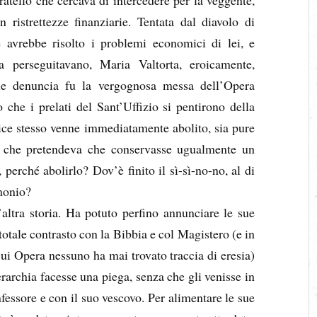
n ristrettezze finanziarie. Tentata dal diavolo di
 avrebbe risolto i problemi economici di lei, e
a perseguitavano, Maria Valtorta, eroicamente,
ile denuncia fu la vergognosa messa dell’Opera
o che i prelati del Sant’Uffizio si pentirono della
dice stesso venne immediatamente abolito, sia pure
ia che pretendeva che conservasse ugualmente un
perché abolirlo? Dov’è finito il sì-sì-no-no, al di
emonio?
altra storia. Ha potuto perfino annunciare le sue
 totale contrasto con la Bibbia e col Magistero (e in
cui Opera nessuno ha mai trovato traccia di eresia)
erarchia facesse una piega, senza che gli venisse in
essore e con il suo vescovo. Per alimentare le sue