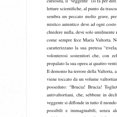
curiosità, il “veggente” (si fa per dir
letture scientifiche, al punto da trascu
sembra un peccato molto grave, per 
mistico autentico deve ad ogni costo 
chiedere nulla, deve solo umilmente ri
come sempre fece Maria Valtorta. No
caratterizzano la sua pretesa “rivela
volonterosi sostenitori che, con z
propalato la sua opera ai quattro venti
Il demonio ha terrore della Valtorta, 
viene toccato da un volume valtortian
posseduto: “Brucia! Brucia! Toglie
antivaltortiani, che, sebbene in dec
veggente si diffonde in tutto il mondo 
possibili e immaginabili, senza al