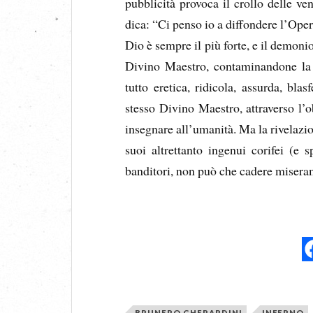
pubblicità provoca il crollo delle v
dica: “Ci penso io a diffondere l’Oper
Dio è sempre il più forte, e il demonio 
Divino Maestro, contaminandone la r
tutto eretica, ridicola, assurda, bl
stesso Divino Maestro, attraverso l’
insegnare all’umanità. Ma la rivelazio
suoi altrettanto ingenui corifei (e s
banditori, non può che cadere miseram
BRUNERO GHERARDINI
INFERNO