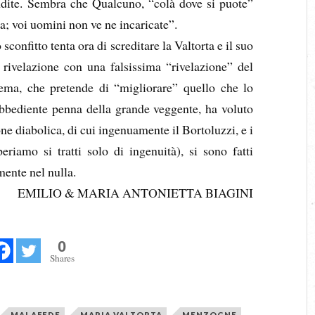
endite. Sembra che Qualcuno, “colà dove si puote”
a; voi uomini non ve ne incaricate”.
sconfitto tenta ora di screditare la Valtorta e il suo
ivelazione con una falsissima “rivelazione” del
asfema, che pretende di “migliorare” quello che lo
obbediente penna della grande veggente, ha voluto
ne diabolica, di cui ingenuamente il Bortoluzzi, e i
periamo si tratti solo di ingenuità), si sono fatti
ente nel nulla.
EMILIO & MARIA ANTONIETTA BIAGINI
0
Shares
MALAFEDE
MARIA VALTORTA
MENZOGNE