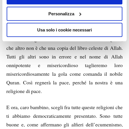
questa parola del Talmud, andatevelo a cercare sul
vocabolario).
Personalizza
Salve, sono un imam islamico. La nostra religione è
Usa solo i cookie necessari
l’unica vera, garantita dal sacro libro, il nobile Quran,
che altro non è che una copia del libro celeste di Allah.
Tutti gli altri sono in errore e nel nome di Allah
onnipotente e misericordioso taglieremo loro
misericordiosamente la gola come comanda il nobile
Quran. Così regnerà la pace, perché la nostra è una
religione di pace.
E ora, caro bambino, scegli fra tutte queste religioni che
ti abbiamo democraticamente presentato. Sono tutte
buone e, come affermano gli alfieri dell’ecumenismo,