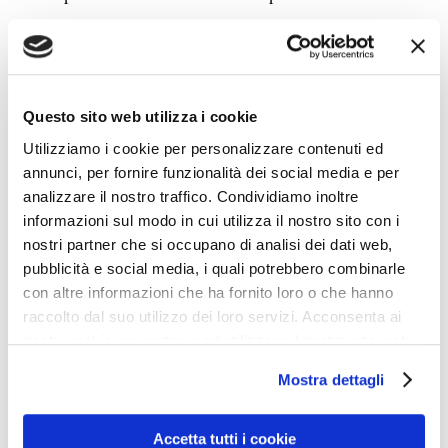
Salve, sono un pastore calvinista. Noi ci sposiamo e
predichiamo tanto, perché vogliamo propagare la parola
di Dio e dimostrare di essere eletti ad andare in
Questo sito web utilizza i cookie
paradiso, cosa che si vede dal successo che uno ottiene
Utilizziamo i cookie per personalizzare contenuti ed
nel mondo, perché se uno è sfigato vuol dire che Dio lo
annunci, per fornire funzionalità dei social media e per
analizzare il nostro traffico. Condividiamo inoltre
odia e lo ha destinato all’inferno.
informazioni sul modo in cui utilizza il nostro sito con i
nostri partner che si occupano di analisi dei dati web,
Salve, sono un rabbino ebraico. Gesù non era il Messia
pubblicità e social media, i quali potrebbero combinarle
ma un nemico dei Romani che infine lo hanno
con altre informazioni che ha fornito loro o che hanno
crocifisso. Noi non c’entriamo niente con la sua morte,
raccolto dal suo utilizzo dei loro servizi. Acconsenta ai
nostri cookie se continua ad utilizzare il nostro sito web.
anche se qualche volta lui aveva avuto qualche piccolo
screzio con certi farisei che facevano il loro dovere
Mostra dettagli
difendendo l’antica fede. Il Messia è lo stesso popolo
d’Israele e gli altri sono tutti nosrim (cosa vuol dire
Accetta tutti i cookie