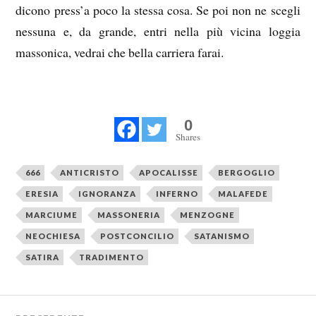
dicono press’a poco la stessa cosa. Se poi non ne scegli
nessuna e, da grande, entri nella più vicina loggia
massonica, vedrai che bella carriera farai.
0
Shares
666
ANTICRISTO
APOCALISSE
BERGOGLIO
ERESIA
IGNORANZA
INFERNO
MALAFEDE
MARCIUME
MASSONERIA
MENZOGNE
NEOCHIESA
POSTCONCILIO
SATANISMO
SATIRA
TRADIMENTO