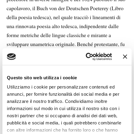
capolavoro, il Buch von der Deutschen Poeterey (Libro
della poesia tedesca), nel quale tracciò i lineamenti di
una rinnovata poesia alto tedesca, indipendente dalle
forme metriche delle lingue classiche e mirante a
sviluppare unametrica originale. Benché protestante, fu
spesso al servizio di potentati cattolici. Morì di peste
durante la tragica Guerra dei Trent’Anni, che devastò la
Germania, riducendone infine la popolazione ad un
Questo sito web utilizza i cookie
quarto della cifra originaria e, non a caso, Opitz fu poeta
Utilizziamo i cookie per personalizzare contenuti ed
molto sensibile al tema della vanità dell’esistenza
annunci, per fornire funzionalità dei social media e per
umana, di cui questa poesia, nella sua brevità, è una
analizzare il nostro traffico. Condividiamo inoltre
delle più incisive espressioni.
informazioni sul modo in cui utilizza il nostro sito con i
nostri partner che si occupano di analisi dei dati web,
Paulus Gerhardt
pubblicità e social media, i quali potrebbero combinarle
con altre informazioni che ha fornito loro o che hanno
(Gräfenhaininchen 1607 – Lübben 1676)