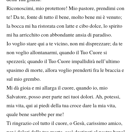
Riconoscimi, mio protettore! Mio pastore, prendimi con
te! Da te, fonte di tutto il bene, molto bene mi è venuto;
la bocca mi ha ristorata con latte e cibo dolce, lo spirito
mi ha arricchito con abbondante ansia di paradiso.
Io voglio stare qui a te vicino, non mi disprezzare; da te
non voglio allontanarmi, quando il Tuo Cuore si
spezzerà; quando il Tuo Cuore impallidirà nell’ultimo
spasimo di morte, allora voglio prenderti fra le braccia e
sul mio grembo.
Mi dà gioia e mi allarga il cuore, quando io, mio
Salvatore, posso aver parte nei tuoi dolori. Ah, potessi,
mia vita, qui ai piedi della tua croce dare la mia vita,
quale bene sarebbe per me!
Ti ringrazio col tutto il cuore, o Gesù, carissimo amico,
per i dolori della tua morte, così destinati al nostro bene!