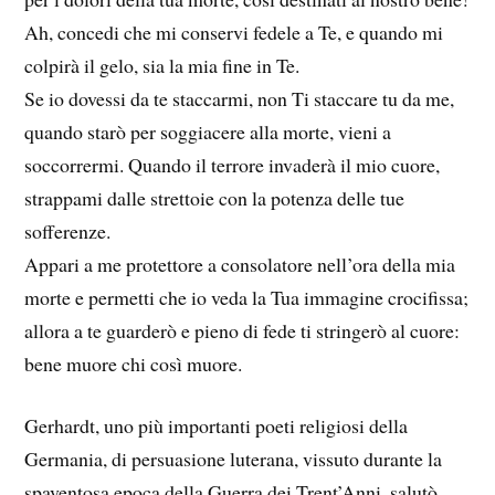
Ah, concedi che mi conservi fedele a Te, e quando mi
colpirà il gelo, sia la mia fine in Te.
Se io dovessi da te staccarmi, non Ti staccare tu da me,
quando starò per soggiacere alla morte, vieni a
soccorrermi. Quando il terrore invaderà il mio cuore,
strappami dalle strettoie con la potenza delle tue
sofferenze.
Appari a me protettore a consolatore nell’ora della mia
morte e permetti che io veda la Tua immagine crocifissa;
allora a te guarderò e pieno di fede ti stringerò al cuore:
bene muore chi così muore.
Gerhardt, uno più importanti poeti religiosi della
Germania, di persuasione luterana, vissuto durante la
spaventosa epoca della Guerra dei Trent’Anni, salutò