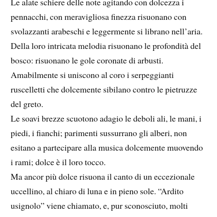
Le alate schiere delle note agitando con dolcezza i
pennacchi, con meravigliosa finezza risuonano con
svolazzanti arabeschi e leggermente si librano nell’aria.
Della loro intricata melodia risuonano le profondità del
bosco: risuonano le gole coronate di arbusti.
Amabilmente si uniscono al coro i serpeggianti
ruscelletti che dolcemente sibilano contro le pietruzze
del greto.
Le soavi brezze scuotono adagio le deboli ali, le mani, i
piedi, i fianchi; parimenti sussurrano gli alberi, non
esitano a partecipare alla musica dolcemente muovendo
i rami; dolce è il loro tocco.
Ma ancor più dolce risuona il canto di un eccezionale
uccellino, al chiaro di luna e in pieno sole. “Ardito
usignolo” viene chiamato, e, pur sconosciuto, molti