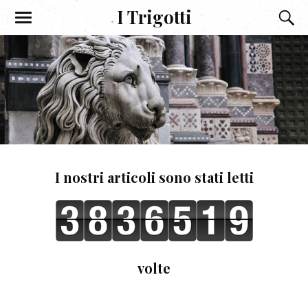
I Trigotti
I nostri articoli sono stati letti
volte