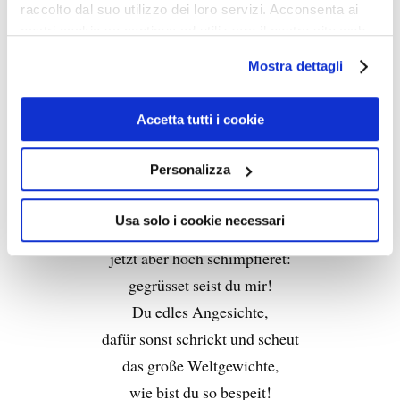
raccolto dal suo utilizzo dei loro servizi. Acconsenta ai
nostri cookie se continua ad utilizzare il nostro sito web.
O Häupt voll Blut und Wunden
Mostra dettagli
O Häupt voll Blut und Wunden,
Accetta tutti i cookie
voll Schmerz und voller Hohn!
O Häupt zu Spott gebunden
Personalizza
mit einer Dornenkron!
O Häupt, sonst schön gezieret
Usa solo i cookie necessari
mit höchster Ehr und Zier,
jetzt aber hoch schimpfieret:
gegrüsset seist du mir!
Du edles Angesichte,
dafür sonst schrickt und scheut
das große Weltgewichte,
wie bist du so bespeit!