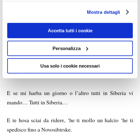
tanto l’è ‘n aiola capitalista, miha come quelle del
tovàriscio Stalin.
Mostra dettagli
Accetta tutti i cookie
E io mance ai tovàrisci lavoratori nunne vo’ dare: ‘he se
Personalizza
‘un son pahati abbastanza ‘he fasciano sciopero, hòvvia!
Usa solo i cookie necessari
E se mi harba un giorno o l’altro tutti in Siberia vi
mando… Tutti in Siberia…
E te hosa sciai da ridere, ‘he ti mollo un halcio ‘he ti
spedisco fino a Novosibirske.