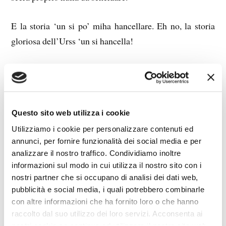
E la storia ‘un si po’ miha hancellare. Eh no, la storia
gloriosa dell’Urss ‘un si hancella!
E il povero Scerscinski l’è morto giovane purtroppo, e
n’ha potuto fuscilanne solo un milione!
E lì scè ‘na statua de Ulianoffe, il grande Lenin. Lui sì
Questo sito web utilizza i cookie
ch’aveva hapito tutto. E ‘he scervello sciaveva Lenin! E
Utilizziamo i cookie per personalizzare contenuti ed
annunci, per fornire funzionalità dei social media e per
l’era il più grande scervello di tutti i scervelli.
analizzare il nostro traffico. Condividiamo inoltre
informazioni sul modo in cui utilizza il nostro sito con i
nostri partner che si occupano di analisi dei dati web,
pubblicità e social media, i quali potrebbero combinarle
E io ‘un so’ miha grullo, che sciò un scervello che fa
con altre informazioni che ha fornito loro o che hanno
raccolto dal suo utilizzo dei loro servizi. Acconsenta ai
faville, ma ora mi rahholgo un po’ di fiori dall’aiola, he
nostri cookie se continua ad utilizzare il nostro sito web.