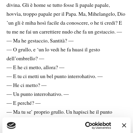
divina. Gli è home se tutto fosse lì papale papale,
hovvìa, troppo papale per il Papa. Ma, Mihelangelo, Dio
’un gli è miha hosì facile da conoscere, o he ti credi? E
tu me ne fai un carrettiere nudo che fa un gestaccio. —
— Ma he gestaccio, Santità? —
— O grullo, e ‘un lo vedi he fa huasi il gesto
dell’ombrello? —
— E he ci metto, allora? —
— E tu ci metti un bel punto interrohativo. —
— He ci metto? —
— Un punto interrohativo. —
— E perché? —
— Ma tu se’ proprio grullo. Un hapisci he il punto
interrohativo rappresenta l’immensità e l’inhonoscibilità
del mistero divino? —