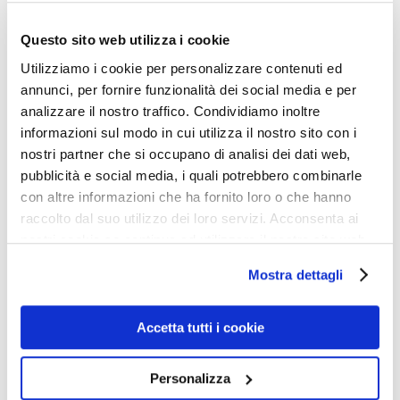
— Boh. —
— Già, boh, gli è che ‘un lo honosciamo. E sopra, a
Questo sito web utilizza i cookie
destra e a sinistra, dove sciai messo gli strumenti della
Utilizziamo i cookie per personalizzare contenuti ed
annunci, per fornire funzionalità dei social media e per
Passione, altri du’ punti interrohativi, che hosì si fa un
analizzare il nostro traffico. Condividiamo inoltre
bel triangolo che simboleggia la Trinità. —
informazioni sul modo in cui utilizza il nostro sito con i
— Ma, Santità, o h’ella disce? —
nostri partner che si occupano di analisi dei dati web,
— Sta’ zitto, grullo, che io so’ il Papa, e so. Dunque, al
pubblicità e social media, i quali potrebbero combinarle
con altre informazioni che ha fornito loro o che hanno
posto dell’angeli tu mi metti de’ punti, perché quelli so’
raccolto dal suo utilizzo dei loro servizi. Acconsenta ai
de’ punti fermi nel paradiso, mentre dove stanno i
nostri cookie se continua ad utilizzare il nostro sito web.
diavolacci metti de’ punti e virgola. Perché l’eran punti e
Mostra dettagli
‘un so’ più fermi, ma so’ haduti in basso. —
— So’ caduti in basso? I punti e virgola? —
Accetta tutti i cookie
— No, i diavolacci. —
— In basso? —
Personalizza
— E che volevi che hadessero in alto? —