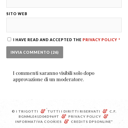
SITO WEB
I HAVE READ AND ACCEPTED THE
PRIVACY POLICY
*
I commenti saranno visibili solo dopo
approvazione di un moderatore.
&
&
© I TRIGOTTI
TUTTI I DIRITTI RISERVATI
C.F.
&
&
BGNMLE41D04D969T
PRIVACY POLICY
&
INFORMATIVA COOKIES
CREDITS
DPSONLINE*