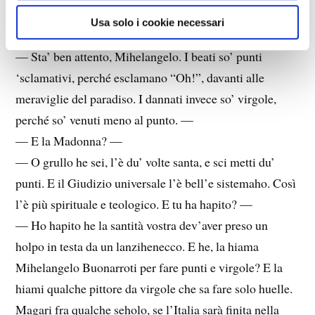
— E che ne so? A me mi gira la testa. E dell’anime he
Usa solo i cookie necessari
ne faccio? —
— Sta’ ben attento, Mihelangelo. I beati so’ punti
‘sclamativi, perché esclamano “Oh!”, davanti alle
meraviglie del paradiso. I dannati invece so’ virgole,
perché so’ venuti meno al punto. —
— E la Madonna? —
— O grullo he sei, l’è du’ volte santa, e sci metti du’
punti. E il Giudizio universale l’è bell’e sistemaho. Così
l’è più spirituale e teologico. E tu ha hapito? —
— Ho hapito he la santità vostra dev’aver preso un
holpo in testa da un lanzihenecco. E he, la hiama
Mihelangelo Buonarroti per fare punti e virgole? E la
hiami qualche pittore da virgole che sa fare solo huelle.
Magari fra qualche seholo, se l’Italia sarà finita nella