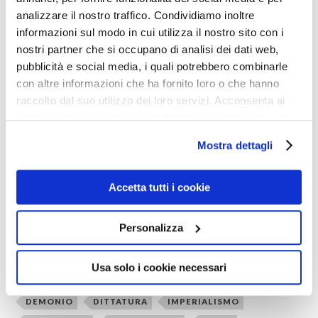
impadroniremo delle loro terre, risorse e ricchezze per
analizzare il nostro traffico. Condividiamo inoltre
esercitare controllo su di essi. Li inganneremo perché
informazioni sul modo in cui utilizza il nostro sito con i
nostri partner che si occupano di analisi dei dati web,
accettino leggi che li deruberanno di quel poco di libertà
pubblicità e social media, i quali potrebbero combinarle
che hanno. Organizzeremo un sistema monetario che li
con altre informazioni che ha fornito loro o che hanno
imprigionerà per sempre, mantenendo loro e i loro figli
raccolto dal suo utilizzo dei loro servizi. Acconsenta ai
in debito.
nostri cookie se continua ad utilizzare il nostro sito web.
Mostra dettagli
John D. Rockefeller
Accetta tutti i cookie
Personalizza
0
Shares
Usa solo i cookie necessari
666
AMERICA
ANTICRISTO
APOCALISSE
DEMONIO
DITTATURA
IMPERIALISMO