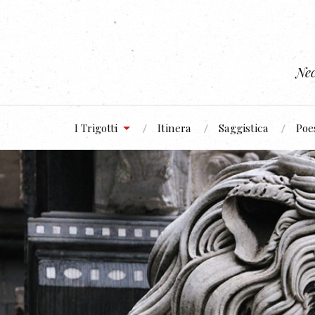
Nec
I Trigotti
Itinera
Saggistica
Poe