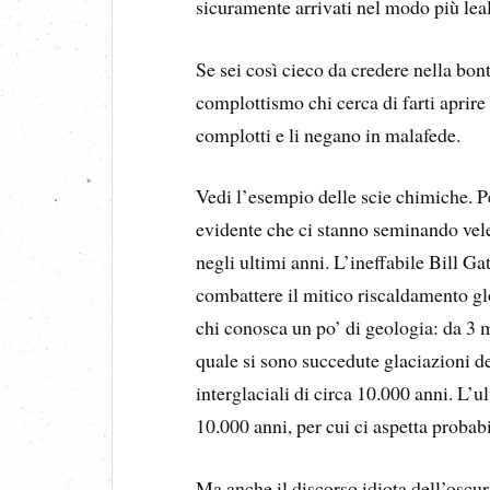
sicuramente arrivati nel modo più lea
Se sei così cieco da credere nella bont
complottismo chi cerca di farti aprire
complotti e li negano in malafede.
Vedi l’esempio delle scie chimiche. Pe
evidente che ci stanno seminando velen
negli ultimi anni. L’ineffabile Bill Ga
combattere il mitico riscaldamento glo
chi conosca un po’ di geologia: da 3 mi
quale si sono succedute glaciazioni de
interglaciali di circa 10.000 anni. L’
10.000 anni, per cui ci aspetta proba
Ma anche il discorso idiota dell’oscu