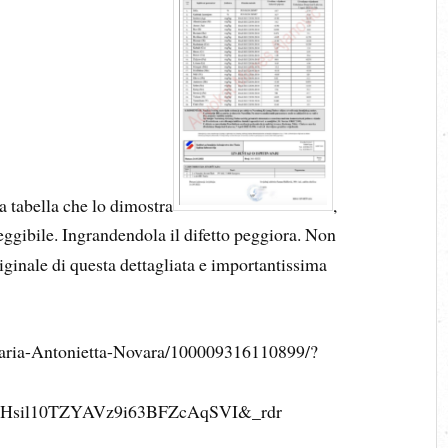
la tabella che lo dimostra
,
lleggibile. Ingrandendola il difetto peggiora. Non
riginale di questa dettagliata e importantissima
aria-Antonietta-Novara/100009316110899/?
Hsil10TZYAVz9i63BFZcAqSVI&_rdr