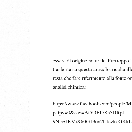
essere di origine naturale. Purtroppo 
trasferita su questo articolo, risulta i
resta che fare riferimento alla fonte o
analisi chimica:
https://www.facebook.com/people/M
paipv=0&eav=AfY3F178h5DRp1-
9NEe1KVaX60G19ug7h1czkdGKkL