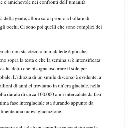
le e amichevole nei confronti dell’umanità.
à della gente, allora sarai pronto a bollare di
 gli occhi. Ci sono poi quelli che sono complici dei
r chi non sia cieco o in malafede è più che
o sopra la testa e che la semina si è intensificata
tes ha detto che bisogna oscurare il sole per
bale. L’idiozia di un simile discorso è evidente, a
lioni di anni ci troviamo in un’era glaciale, nella
lla durata di circa 100.000 anni intercalate da fasi
ultima fase interglaciale sta durando appunto da
bilmente una nuova glaciazione.
ramento del sole è un semplice specchietto per le