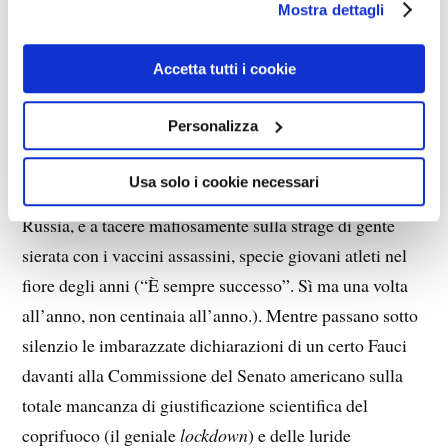
Mostra dettagli
nuove aggressioni o nuove stragi sioniste. Questi
giornalisti sono pronti a dire in modo decerebrato
Accetta tutti i cookie
qualsiasi cosa venga loro ordinata, tutto fuorché la
verità, perché non sanno neppure il significato della
Personalizza
parola verità.
Questi individui non hanno esitazione a fare da cassa di
Usa solo i cookie necessari
risonanza alla propaganda ukronazi per infangare la
Russia, e a tacere mafiosamente sulla strage di gente
sierata con i vaccini assassini, specie giovani atleti nel
fiore degli anni (“È sempre successo”. Sì ma una volta
all’anno, non centinaia all’anno.). Mentre passano sotto
silenzio le imbarazzate dichiarazioni di un certo Fauci
davanti alla Commissione del Senato americano sulla
totale mancanza di giustificazione scientifica del
coprifuoco (il geniale
lockdown
) e delle luride