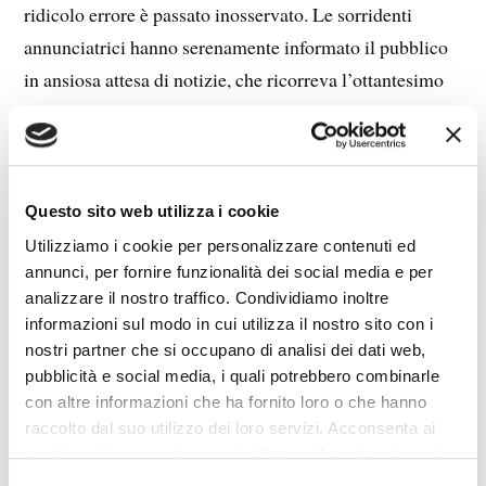
ridicolo errore è passato inosservato. Le sorridenti
annunciatrici hanno serenamente informato il pubblico
in ansiosa attesa di notizie, che ricorreva l’ottantesimo
anniversario dello sbarco in LOMBARDIA. Quattro reti
nazionali, quattro figuracce davanti a milioni di
telespettatori. Non può essere un caso. Che significa?
Significa che tra i giornalisti italiani vi sono esseri
Questo sito web utilizza i cookie
pronti a comunicare al pubblico qualunque idiozia,
Utilizziamo i cookie per personalizzare contenuti ed
qualunque balla di sfrontata propaganda di regime,
annunci, per fornire funzionalità dei social media e per
analizzare il nostro traffico. Condividiamo inoltre
qualunque calunnia contro chi dà fastidio al regime,
informazioni sul modo in cui utilizza il nostro sito con i
qualunque notizia di false pandemie o di inesistenti
nostri partner che si occupano di analisi dei dati web,
catastrofi climatiche, qualunque menzogna, qualunque
pubblicità e social media, i quali potrebbero combinarle
bollettino di guerra falsato, qualunque informazione
con altre informazioni che ha fornito loro o che hanno
raccolto dal suo utilizzo dei loro servizi. Acconsenta ai
fasulla su attacchi
false flag
(dei quali i liberatori
nostri cookie se continua ad utilizzare il nostro sito web.
americani sono insuperati maestri) usati per giustificare