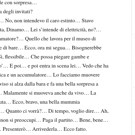
ale con sorpresa…
degli invitati?
 No, non intendevo il caro estinto… Stavo
a, Dinamo… Lei s’intende di elettricità, no?…
matore?… Quello che lavora per il museo di
nte di bare… Ecco, ora mi segua… Bisognerebbe
ì, flessibile… Che possa piegare gambe e
’… E poi… e poi entra in scena lei… Vedo che ha
ronica e un accumulatore… Lo facciamo muovere
so si alza dalla bara e fa una bella sorpresa a
?… Malamente si muoveva anche da vivo… La
vuta… Ecco, bravo, una bella mummia
 Quanto ci vorrà?… Di tempo, voglio dire… Ah,
sa non si preoccupi… Paga il partito… Bene, bene…
a… Presenterò… Arrivederla… Ecco fatto.