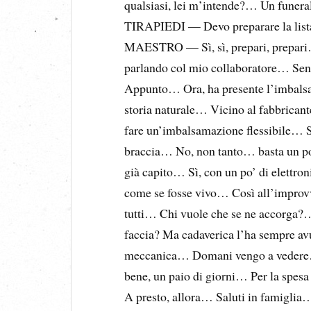
qualsiasi, lei m’intende?… Un funer
TIRAPIEDI — Devo preparare la lista 
MAESTRO — Sì, sì, prepari, prepari…
parlando col mio collaboratore… Sent
Appunto… Ora, ha presente l’imbalsa
storia naturale… Vicino al fabbrica
fare un’imbalsamazione flessibile… S
braccia… No, non tanto… basta un po
già capito… Sì, con un po’ di elett
come se fosse vivo… Così all’improvvi
tutti… Chi vuole che se ne accorga
faccia? Ma cadaverica l’ha sempre a
meccanica… Domani vengo a vedere…
bene, un paio di giorni… Per la spe
A presto, allora… Saluti in famigli