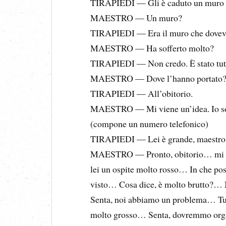
TIRAPIEDI — Gli è caduto un muro i
MAESTRO — Un muro?
TIRAPIEDI — Era il muro che doveva s
MAESTRO — Ha sofferto molto?
TIRAPIEDI — Non credo. È stato tutt
MAESTRO — Dove l’hanno portato
TIRAPIEDI — All’obitorio.
MAESTRO — Mi viene un’idea. Io sono
(compone un numero telefonico)
TIRAPIEDI — Lei è grande, maestro
MAESTRO — Pronto, obitorio… mi pa
lei un ospite molto rosso… In che 
visto… Cosa dice, è molto brutto?… M
Senta, noi abbiamo un problema… Tu
molto grosso… Senta, dovremmo orga