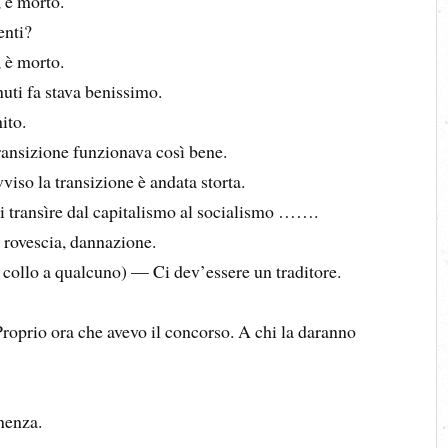
 è morto.
nti?
 è morto.
 fa stava benissimo.
ito.
nsizione funzionava così bene.
so la transizione è andata storta.
transìre dal capitalismo al socialismo …….
rovescia, dannazione.
collo a qualcuno) — Ci dev’essere un traditore.
prio ora che avevo il concorso. A chi la daranno
nenza.