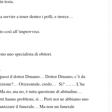
n testa.
ervire a tener dentro i polli, e invece…
o così all’improvviso.
?
 uno specialista di obitori.
.
ssi il dottor Dinamo… Dottor Dinamo, c’è da
posizione?… Orizzontale, credo… Sì? ……. L’ha
a no, ma no, è tutta questione di abitudine…
tti hanno problemi, sì… Però noi ne abbiamo uno
nizzare il funerale… Ma non un funerale