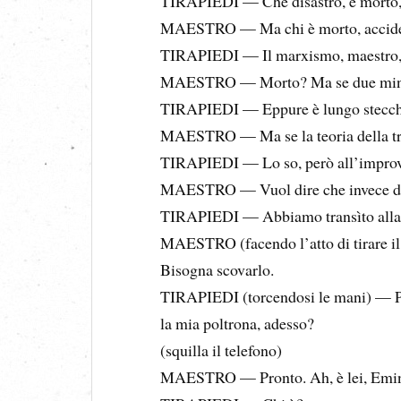
TIRAPIEDI — Che disastro, è morto,
MAESTRO — Ma chi è morto, accide
TIRAPIEDI — Il marxismo, maestro,
MAESTRO — Morto? Ma se due minuti
TIRAPIEDI — Eppure è lungo stecch
MAESTRO — Ma se la teoria della tra
TIRAPIEDI — Lo so, però all’improvvi
MAESTRO — Vuol dire che invece di 
TIRAPIEDI — Abbiamo transìto alla 
MAESTRO (facendo l’atto di tirare il 
Bisogna scovarlo.
TIRAPIEDI (torcendosi le mani) — Pro
la mia poltrona, adesso?
(squilla il telefono)
MAESTRO — Pronto. Ah, è lei, Emi