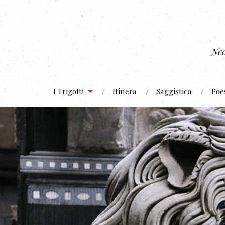
Nec
I Trigotti
Itinera
Saggistica
Poe