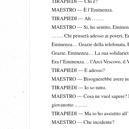
TIRAPIEDI — Chi è?
MAESTRO — È l’Eminenza.
TIRAPIEDI — Ah …….
MAESTRO — Si, ho sentito, Eminen
……. Chi penserà adesso ai poveri, 
Eminenza… Grazie della telefonata
Grazie, Eminenza… La sua solidariet
Era l’Eminenza… l’Arci-Vescovo, il V
TIRAPIEDI — E adesso?
MAESTRO — Bisognerebbe avere noti
TIRAPIEDI — Io so tutto.
MAESTRO — Cosa ne vuol sapere? Non
giovanotto .…….
TIRAPIEDI — Ma io ho assistito all’
MAESTRO — Che incidente?