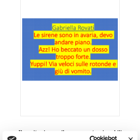
Il vomito viene a rileggere queste miserabili