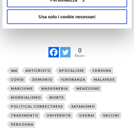
Usa solo i cookie necessari
Hitler, dall’inferno, approva e benedice.
0
Shares
666
ANTICRISTO
APOCALISSE
CENSURA
COVID
DEMONIO
IGNORANZA
MALAFEDE
MARCIUME
MASSONERIA
MENZOGNE
MONDIALISMO
MORTE
POLITICAL CORRECTNESS
SATANISMO
TRADIMENTO
UNIVERSITÀ
USURAI
VACCINI
VERGOGNA